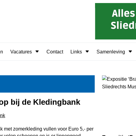
en
Vacatures
Contact
Links
Samenleving
op bij de Kledingbank
k met zomerkleding vullen voor Euro 5,- per
 er volop schoenen en is er linnengoed.