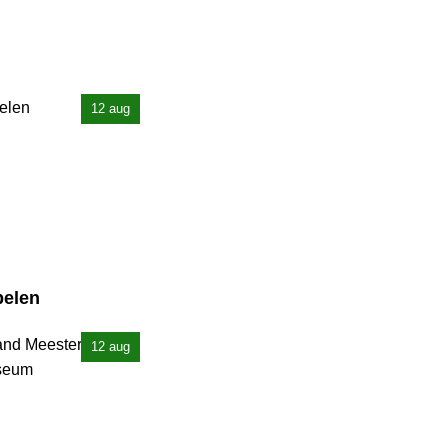
12 aug
pelen
12 aug