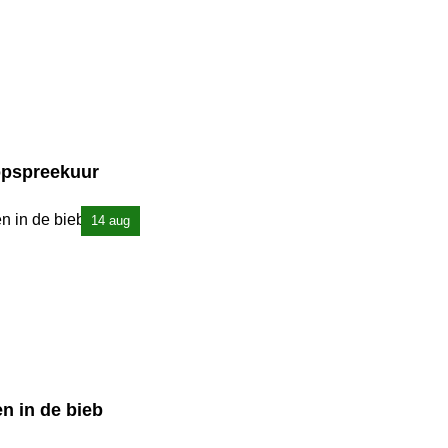
oopspreekuur
14 aug
n in de bieb