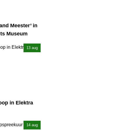
and Meester’ in
chts Museum
13 aug
oop in Elektra
14 aug