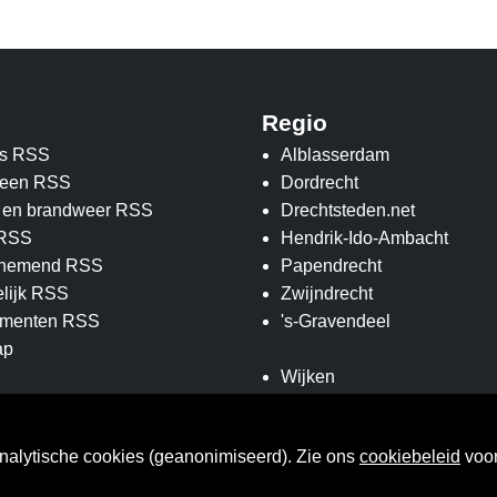
Regio
s RSS
Alblasserdam
een RSS
Dordrecht
e en brandweer RSS
Drechtsteden.net
 RSS
Hendrik-Ido-Ambacht
nemend RSS
Papendrecht
elijk RSS
Zwijndrecht
menten RSS
's-Gravendeel
ap
Wijken
Straten
nalytische cookies (geanonimiseerd). Zie ons
cookiebeleid
voor