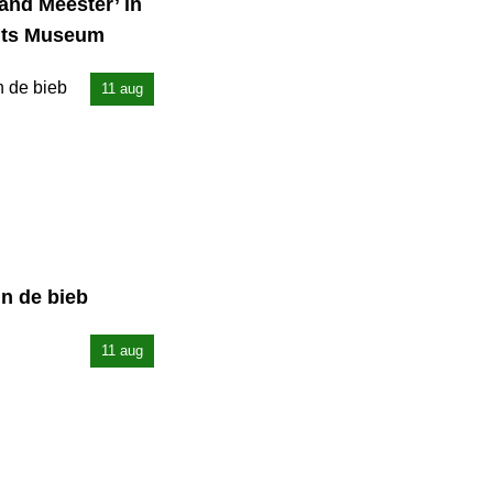
and Meester’ in
chts Museum
11 aug
in de bieb
11 aug