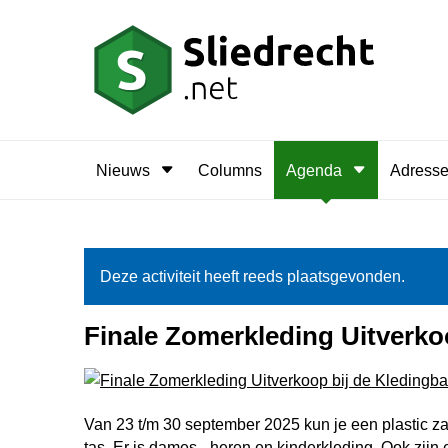
Nieuws
Columns
Agenda
Adress
Deze activiteit heeft reeds plaatsgevonden.
Finale Zomerkleding Uitverko
Van 23 t/m 30 september 2025 kun je een plastic za
tas. Er is dames-, heren en kinderkleding. Ook zijn